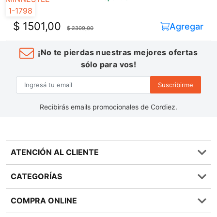
$ 1501,00
Agregar
$ 2309,00
¡No te pierdas nuestras mejores ofertas
sólo para vos!
Suscribirme
Recibirás emails promocionales de Cordiez.
ATENCIÓN AL CLIENTE
Preguntas frecuentes
CATEGORÍAS
0810 555 1970
Contáctenos
Almacén
COMPRA ONLINE
Términos y condiciones
Bebidas
Política de Privacidad