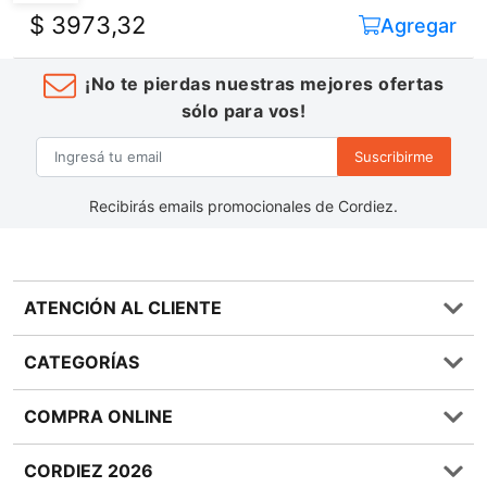
$ 3973,32
Agregar
¡No te pierdas nuestras mejores ofertas
sólo para vos!
Suscribirme
Recibirás emails promocionales de Cordiez.
ATENCIÓN AL CLIENTE
Preguntas frecuentes
CATEGORÍAS
0810 555 1970
Contáctenos
Almacén
COMPRA ONLINE
Términos y condiciones
Bebidas
Política de Privacidad
Carnes
¿Cómo comprar Online?
CORDIEZ 2026
Política de Devoluciones
Lácteos
Métodos de entrega