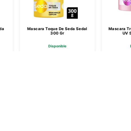
da
Mascara Toque De Seda Sedal
Mascara T
300 Gr
UV 
Disponible
$ 5059,00
$
Agregar