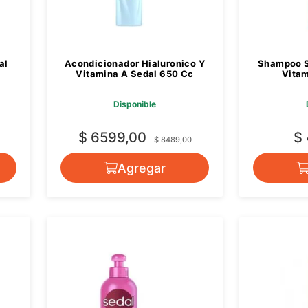
al
Acondicionador Hialuronico Y
Shampoo S
Vitamina A Sedal 650 Cc
Vitam
Disponible
$ 6599,00
$
$ 8489,00
Agregar