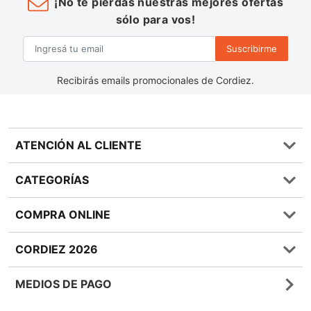
¡No te pierdas nuestras mejores ofertas
sólo para vos!
Suscribirme
Recibirás emails promocionales de Cordiez.
ATENCIÓN AL CLIENTE
Preguntas frecuentes
CATEGORÍAS
0810 555 1970
Contáctenos
Almacén
COMPRA ONLINE
Términos y condiciones
Bebidas
Política de Privacidad
Carnes
¿Cómo comprar Online?
CORDIEZ 2026
Política de Devoluciones
Lácteos
Métodos de entrega
Bases y Condiciones de Sorteos
Frutas y Verduras
Medios de Pago
Sucursales
MEDIOS DE PAGO
Giftcards
Quienes Somos
Botón de Arrepentimiento
Sustentabilidad