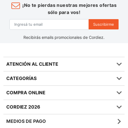
¡No te pierdas nuestras mejores ofertas
sólo para vos!
Suscribirme
Recibirás emails promocionales de Cordiez.
ATENCIÓN AL CLIENTE
Preguntas frecuentes
CATEGORÍAS
0810 555 1970
Contáctenos
Almacén
COMPRA ONLINE
Términos y condiciones
Bebidas
Política de Privacidad
Carnes
¿Cómo comprar Online?
CORDIEZ 2026
Política de Devoluciones
Lácteos
Métodos de entrega
Bases y Condiciones de Sorteos
Frutas y Verduras
Medios de Pago
Sucursales
MEDIOS DE PAGO
Giftcards
Quienes Somos