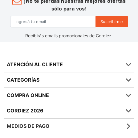
¡No te pierdas nuestras mejores ofertas
sólo para vos!
Suscribirme
Recibirás emails promocionales de Cordiez.
ATENCIÓN AL CLIENTE
Preguntas frecuentes
CATEGORÍAS
0810 555 1970
Contáctenos
Almacén
COMPRA ONLINE
Términos y condiciones
Bebidas
Política de Privacidad
Carnes
¿Cómo comprar Online?
CORDIEZ 2026
Política de Devoluciones
Lácteos
Métodos de entrega
Bases y Condiciones de Sorteos
Frutas y Verduras
Medios de Pago
Sucursales
MEDIOS DE PAGO
Giftcards
Quienes Somos
Botón de Arrepentimiento
Sustentabilidad