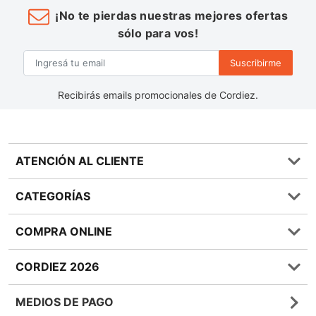
¡No te pierdas nuestras mejores ofertas
sólo para vos!
Suscribirme
Recibirás emails promocionales de Cordiez.
ATENCIÓN AL CLIENTE
Preguntas frecuentes
CATEGORÍAS
0810 555 1970
Contáctenos
Almacén
COMPRA ONLINE
Términos y condiciones
Bebidas
Política de Privacidad
Carnes
¿Cómo comprar Online?
CORDIEZ 2026
Política de Devoluciones
Lácteos
Métodos de entrega
Bases y Condiciones de Sorteos
Frutas y Verduras
Medios de Pago
Sucursales
MEDIOS DE PAGO
Giftcards
Quienes Somos