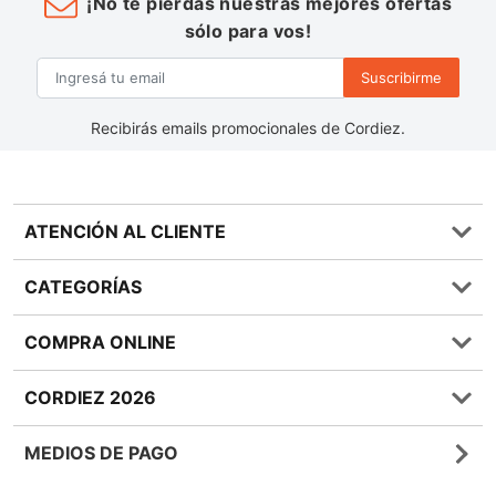
¡No te pierdas nuestras mejores ofertas
sólo para vos!
Suscribirme
Recibirás emails promocionales de Cordiez.
ATENCIÓN AL CLIENTE
Preguntas frecuentes
CATEGORÍAS
0810 555 1970
Contáctenos
Almacén
COMPRA ONLINE
Términos y condiciones
Bebidas
Política de Privacidad
Carnes
¿Cómo comprar Online?
CORDIEZ 2026
Política de Devoluciones
Lácteos
Métodos de entrega
Bases y Condiciones de Sorteos
Frutas y Verduras
Medios de Pago
Sucursales
MEDIOS DE PAGO
Giftcards
Quienes Somos
Botón de Arrepentimiento
Sustentabilidad