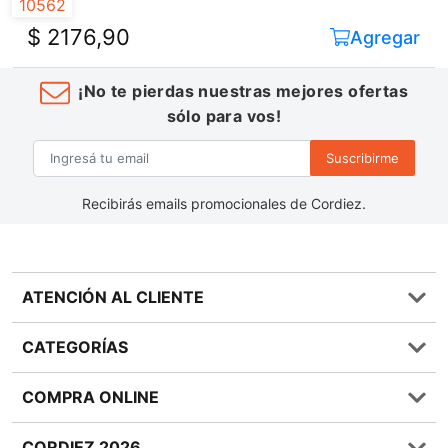
$ 2176,90
Agregar
¡No te pierdas nuestras mejores ofertas
sólo para vos!
Suscribirme
Recibirás emails promocionales de Cordiez.
ATENCIÓN AL CLIENTE
Preguntas frecuentes
CATEGORÍAS
0810 555 1970
Contáctenos
Almacén
COMPRA ONLINE
Términos y condiciones
Bebidas
Política de Privacidad
Carnes
¿Cómo comprar Online?
CORDIEZ 2026