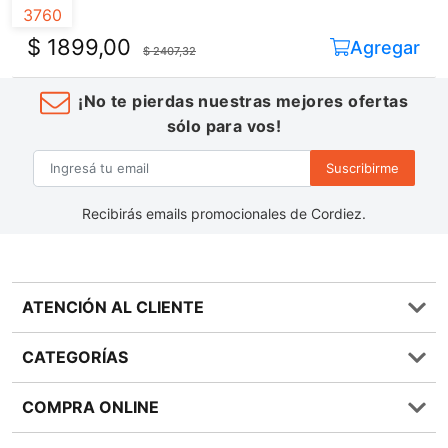
$ 1899,00
Agregar
$ 2407,32
¡No te pierdas nuestras mejores ofertas
sólo para vos!
Suscribirme
Recibirás emails promocionales de Cordiez.
ATENCIÓN AL CLIENTE
Preguntas frecuentes
CATEGORÍAS
0810 555 1970
Contáctenos
Almacén
COMPRA ONLINE
Términos y condiciones
Bebidas
Política de Privacidad
Carnes
¿Cómo comprar Online?