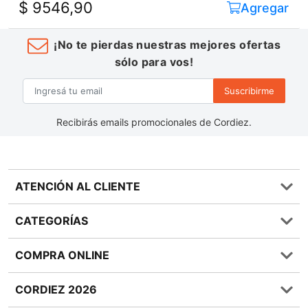
$ 9546,90
Agregar
¡No te pierdas nuestras mejores ofertas
sólo para vos!
Suscribirme
Recibirás emails promocionales de Cordiez.
ATENCIÓN AL CLIENTE
Preguntas frecuentes
CATEGORÍAS
0810 555 1970
Contáctenos
Almacén
COMPRA ONLINE
Términos y condiciones
Bebidas
Política de Privacidad
Carnes
¿Cómo comprar Online?
CORDIEZ 2026
Política de Devoluciones
Lácteos
Métodos de entrega