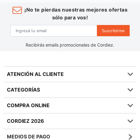
¡No te pierdas nuestras mejores ofertas
sólo para vos!
Suscribirme
Recibirás emails promocionales de Cordiez.
ATENCIÓN AL CLIENTE
Preguntas frecuentes
CATEGORÍAS
0810 555 1970
Contáctenos
Almacén
COMPRA ONLINE
Términos y condiciones
Bebidas
Política de Privacidad
Carnes
¿Cómo comprar Online?
CORDIEZ 2026
Política de Devoluciones
Lácteos
Métodos de entrega
Bases y Condiciones de Sorteos
Frutas y Verduras
Medios de Pago
Sucursales
MEDIOS DE PAGO
Giftcards