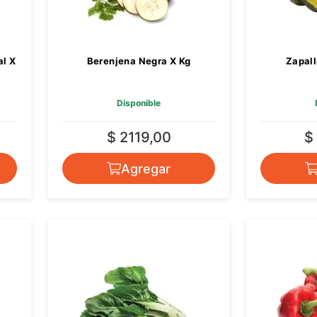
al X
Berenjena Negra X Kg
Zapall
Disponible
$ 2119,00
$
Agregar